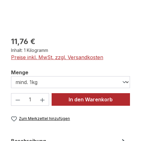
Regulärer Preis:
11,76 €
Inhalt:
1 Kilogramm
Preise inkl. MwSt. zzgl. Versandkosten
auswählen
Menge
Produkt Anzahl: Gib den gewünschten 
In den Warenkorb
Zum Merkzettel hinzufügen