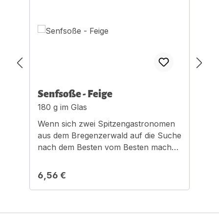
Senfsoße - Feige
S
180 g im Glas
1
Wenn sich zwei Spitzengastronomen
W
aus dem Bregenzerwald auf die Suche
a
nach dem Besten vom Besten machen
n
ist das eine Aufregende Sache am
i
Gaumen.Optimal für Käseplatten.
G
Regulärer Preis:
R
6,56 €
6