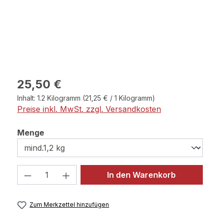
Regulärer Preis:
25,50 €
Inhalt:
1.2 Kilogramm
(21,25 € / 1 Kilogramm)
Preise inkl. MwSt. zzgl. Versandkosten
auswählen
Menge
Produkt Anzahl: Gib den gewünschten 
In den Warenkorb
Zum Merkzettel hinzufügen