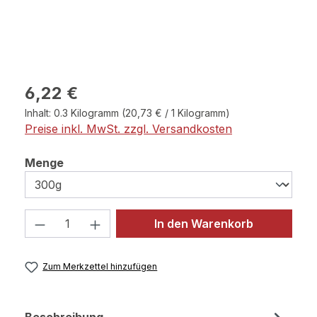
Regulärer Preis:
6,22 €
Inhalt:
0.3 Kilogramm
(20,73 € / 1 Kilogramm)
Preise inkl. MwSt. zzgl. Versandkosten
auswählen
Menge
Produkt Anzahl: Gib den gewünschten 
In den Warenkorb
Zum Merkzettel hinzufügen