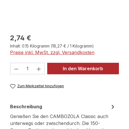
Regulärer Preis:
2,74 €
Inhalt:
0.15 Kilogramm
(18,27 € / 1 Kilogramm)
Preise inkl. MwSt. zzgl. Versandkosten
Produkt Anzahl: Gib den gewünschten 
In den Warenkorb
Zum Merkzettel hinzufügen
Beschreibung
Genießen Sie den CAMBOZOLA Classic auch
unterwegs oder zwischendurch. Die 150-