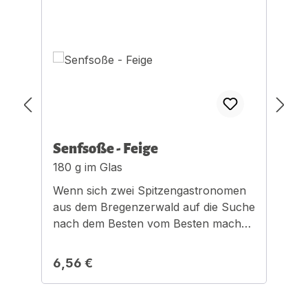
Senfsoße - Feige
S
180 g im Glas
1
Wenn sich zwei Spitzengastronomen
W
aus dem Bregenzerwald auf die Suche
a
nach dem Besten vom Besten machen
n
ist das eine Aufregende Sache am
i
Gaumen.Optimal für Käseplatten.
G
Regulärer Preis:
R
6,56 €
6