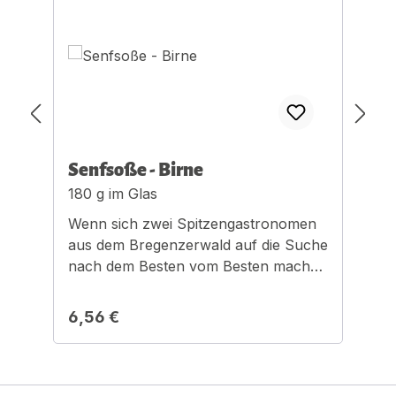
Senfsoße - Birne
S
180 g im Glas
1
Wenn sich zwei Spitzengastronomen
W
aus dem Bregenzerwald auf die Suche
a
nach dem Besten vom Besten machen
n
ist das eine Aufregende Sache am
i
Gaumen.Optimal für Käseplatten.
G
Regulärer Preis:
R
6,56 €
6