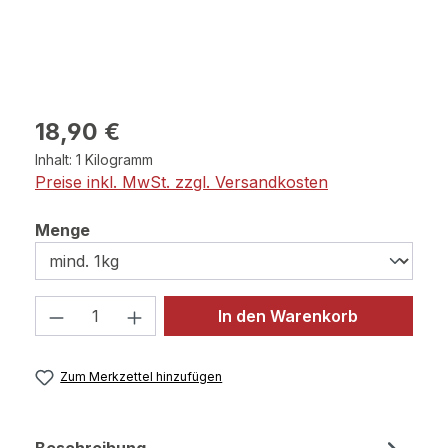
Regulärer Preis:
18,90 €
Inhalt:
1 Kilogramm
Preise inkl. MwSt. zzgl. Versandkosten
auswählen
Menge
Produkt Anzahl: Gib den gewünschten 
In den Warenkorb
Zum Merkzettel hinzufügen